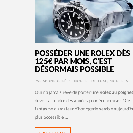
POSSÉDER UNE ROLEX DÈS
125€ PAR MOIS, C’EST
DÉSORMAIS POSSIBLE
PAR
SPONSORISÉ
MONTRE DE LUXE
,
MONTRES
•
Qui n’a jamais rêvé de porter une
Rolex au poigne
devoir attendre des années pour économiser ? Ce
fantasme d’amateur d’horlogerie semble aujourd’h
plus accessible …
LIRE LA SUITE