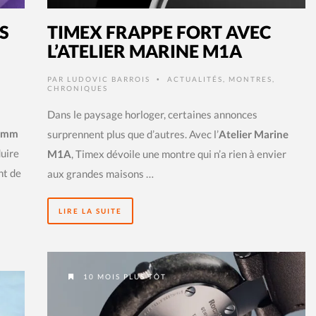
S
TIMEX FRAPPE FORT AVEC
L’ATELIER MARINE M1A
PAR
LUDOVIC BARROIS
ACTUALITÉS
,
MONTRES
,
•
CHRONIQUES
Dans le paysage horloger, certaines annonces
7 mm
surprennent plus que d’autres. Avec l’
Atelier Marine
duire
M1A
, Timex dévoile une montre qui n’a rien à envier
nt de
aux grandes maisons …
LIRE LA SUITE
10 MOIS PLUS TÔT