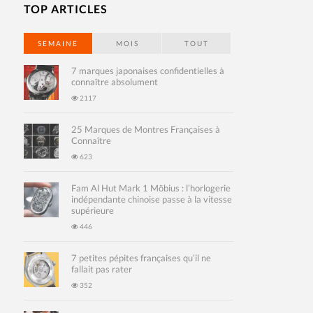
TOP ARTICLES
SEMAINE
MOIS
TOUT
7 marques japonaises confidentielles à
connaître absolument
2117
25 Marques de Montres Françaises à
Connaître
623
Fam Al Hut Mark 1 Möbius : l’horlogerie
indépendante chinoise passe à la vitesse
supérieure
446
7 petites pépites françaises qu’il ne
fallait pas rater
352