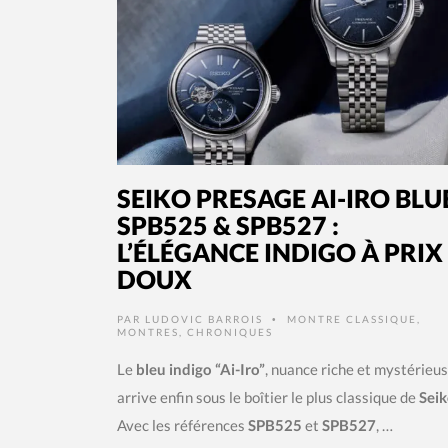
SEIKO PRESAGE AI-IRO BLU
SPB525 & SPB527 :
L’ÉLÉGANCE INDIGO À PRIX
DOUX
PAR
LUDOVIC BARROIS
MONTRE CLASSIQUE
,
•
MONTRES
,
CHRONIQUES
Le
bleu indigo “Ai-Iro”
, nuance riche et mystérieus
arrive enfin sous le boîtier le plus classique de
Sei
Avec les références
SPB525
et
SPB527
, …