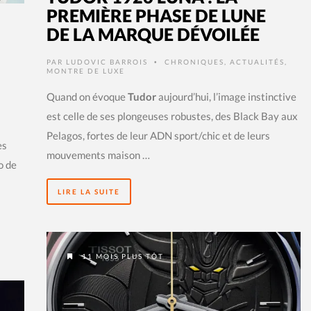
PREMIÈRE PHASE DE LUNE
DE LA MARQUE DÉVOILÉE
PAR
LUDOVIC BARROIS
CHRONIQUES
,
ACTUALITÉS
,
•
MONTRE DE LUXE
Quand on évoque
Tudor
aujourd’hui, l’image instinctive
est celle de ses plongeuses robustes, des Black Bay aux
Pelagos, fortes de leur ADN sport/chic et de leurs
es
mouvements maison …
o de
s
LIRE LA SUITE
11 MOIS PLUS TÔT