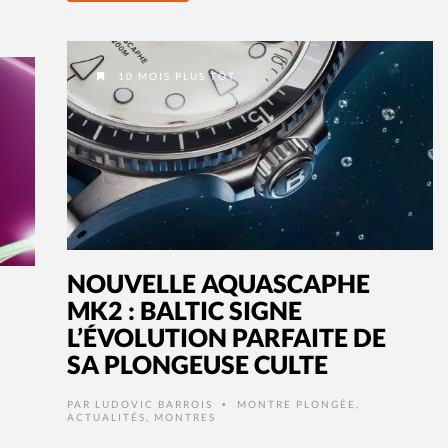
10 MOIS PLUS TÔT
NOUVELLE AQUASCAPHE
MK2 : BALTIC SIGNE
L’ÉVOLUTION PARFAITE DE
SA PLONGEUSE CULTE
PAR
LUDOVIC BARROIS
MONTRE PLONGÉE
,
•
ACTUALITÉS
,
MONTRES