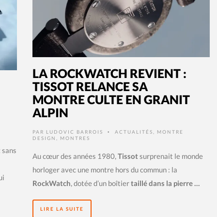
LA ROCKWATCH REVIENT :
TISSOT RELANCE SA
MONTRE CULTE EN GRANIT
ALPIN
PAR
LUDOVIC BARROIS
ACTUALITÉS
,
MONTRE
•
DESIGN
,
MONTRES
t
sans
Au cœur des années 1980,
Tissot
surprenait le monde
horloger avec une montre hors du commun : la
ui
RockWatch
, dotée d’un boîtier
taillé dans la pierre …
LIRE LA SUITE