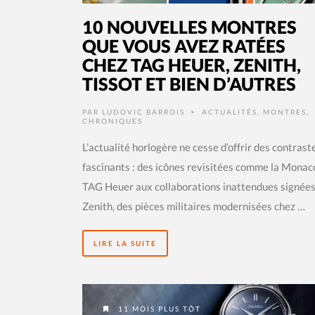
10 NOUVELLES MONTRES
QUE VOUS AVEZ RATÉES
CHEZ TAG HEUER, ZENITH,
TISSOT ET BIEN D’AUTRES
PAR
LUDOVIC BARROIS
ACTUALITÉS
,
MONTRES
,
•
CHRONIQUES
L’actualité horlogère ne cesse d’offrir des contrast
fascinants : des icônes revisitées comme la Monac
TAG Heuer aux collaborations inattendues signée
Zenith, des pièces militaires modernisées chez …
LIRE LA SUITE
11 MOIS PLUS TÔT