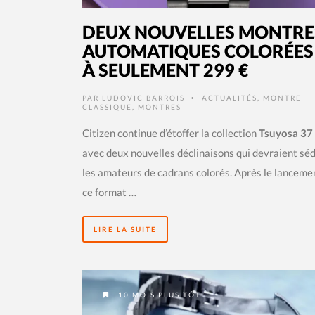
DEUX NOUVELLES MONTRE
AUTOMATIQUES COLORÉES
À SEULEMENT 299 €
PAR
LUDOVIC BARROIS
ACTUALITÉS
,
MONTRE
•
CLASSIQUE
,
MONTRES
Citizen continue d’étoffer la collection
Tsuyosa 3
avec deux nouvelles déclinaisons qui devraient sé
les amateurs de cadrans colorés. Après le lanceme
ce format …
LIRE LA SUITE
10 MOIS PLUS TÔT