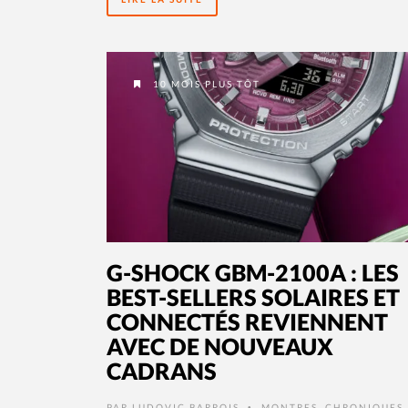
10 MOIS PLUS TÔT
G-SHOCK GBM-2100A : LES
BEST-SELLERS SOLAIRES ET
CONNECTÉS REVIENNENT
AVEC DE NOUVEAUX
CADRANS
PAR
LUDOVIC BARROIS
MONTRES
,
CHRONIQUES
,
•