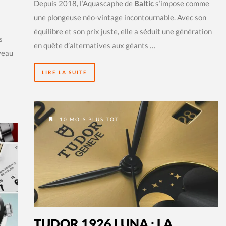
Depuis 2018, l’Aquascaphe de
Baltic
s’impose comme
une plongeuse néo-vintage incontournable. Avec son
équilibre et son prix juste, elle a séduit une génération
s
en quête d’alternatives aux géants …
veau
LIRE LA SUITE
10 MOIS PLUS TÔT
TUDOR 1926 LUNA : LA