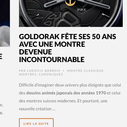
GOLDORAK FÊTE SES 50 ANS
AVEC UNE MONTRE
DEVENUE
E
INCONTOURNABLE
PAR
LUDOVIC BARROIS
MONTRE CLASSIQUE
,
•
MONTRES
,
CHRONIQUES
Difficile d’imaginer deux univers plus éloignés que celui
des
dessins animés japonais des années 1970
et celui
des montres suisses modernes. Et pourtant, une
e,
nouvelle création …
ko
.
LIRE LA SUITE