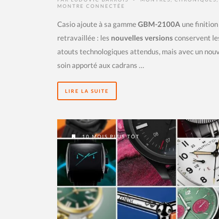
MONTRE CONNECTÉE
Casio ajoute à sa gamme
GBM-2100A
une finition
retravaillée : les
nouvelles versions
conservent le
atouts technologiques attendus, mais avec un nou
soin apporté aux cadrans …
LIRE LA SUITE
10 MOIS PLUS TÔT