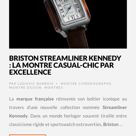
BRISTON STREAMLINER KENNEDY
: LA MONTRE CASUAL-CHIC PAR
EXCELLENCE
PAR
LUDOVIC BARROIS
MONTRE CHRONOGRAPHE
,
•
MONTRE DESIGN
,
MONTRES
La
marque française
réinvente son boîtier iconique au
travers d’une nouvelle collection nommée
Streamliner
Kennedy
. Dans un monde horloger souvent tiraillé entre
classicisme rigide et sportswatch extraverties,
Briston
…