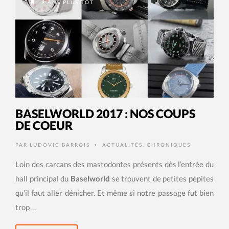
9 ANS PLUS TÔT
BASELWORLD 2017 : NOS COUPS
DE COEUR
PAR
LUDOVIC BARROIS
ACTUALITÉS
,
CHRONIQUES
•
Loin des carcans des mastodontes présents dès l’entrée du
hall principal du
Baselworld
se trouvent de petites pépites
qu’il faut aller dénicher. Et même si notre passage fut bien
trop …