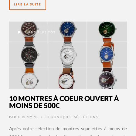
LIRE LA SUITE
4 ANS PLUS TÔT
10 MONTRES À COEUR OUVERT À
MOINS DE 500€
PAR
JEREMY M.
CHRONIQUES
,
SÉLECTIONS
•
Après notre sélection de montres squelettes à moins de