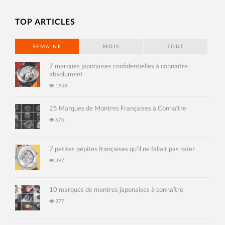
TOP ARTICLES
SEMAINE
MOIS
TOUT
7 marques japonaises confidentielles à connaître
absolument
1958
25 Marques de Montres Françaises à Connaître
676
7 petites pépites françaises qu’il ne fallait pas rater
397
10 marques de montres japonaises à connaître
377