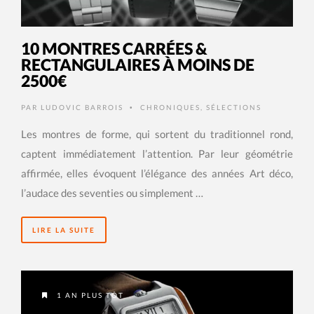
10 MONTRES CARRÉES &
RECTANGULAIRES À MOINS DE
2500€
PAR
LUDOVIC BARROIS
CHRONIQUES
,
SÉLECTIONS
•
Les montres de forme, qui sortent du traditionnel rond,
captent immédiatement l’attention. Par leur géométrie
affirmée, elles évoquent l’élégance des années Art déco,
l’audace des seventies ou simplement …
LIRE LA SUITE
1 AN PLUS TÔT