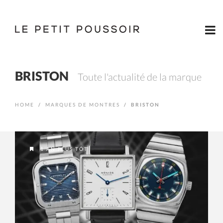
BRISTON
Toute l'actualité de la marque
HOME
/
MARQUES DE MONTRES
/
BRISTON
1 AN PLUS TÔT