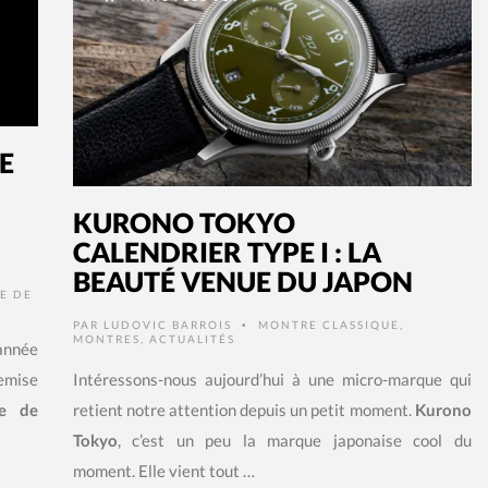
E
KURONO TOKYO
CALENDRIER TYPE I : LA
BEAUTÉ VENUE DU JAPON
E DE
PAR
LUDOVIC BARROIS
MONTRE CLASSIQUE
,
•
MONTRES
,
ACTUALITÉS
année
emise
Intéressons-nous aujourd’hui à une micro-marque qui
ie de
retient notre attention depuis un petit moment.
Kurono
Tokyo
, c’est un peu la marque japonaise cool du
moment. Elle vient tout …