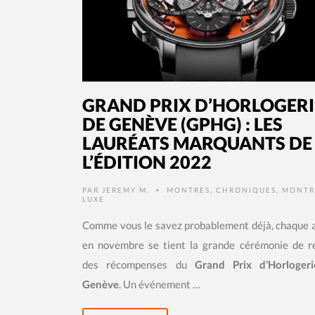
GRAND PRIX D’HORLOGERI
DE GENÈVE (GPHG) : LES
LAURÉATS MARQUANTS DE
L’ÉDITION 2022
PAR
JEREMY M.
MONTRES
,
CHRONIQUES
,
MONTR
•
LUXE
Comme vous le savez probablement déjà, chaque 
en novembre se tient la grande cérémonie de r
des récompenses du
Grand Prix d’Horloger
Genève
. Un événement …