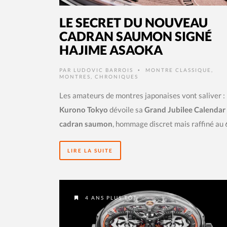
LE SECRET DU NOUVEAU
CADRAN SAUMON SIGNÉ
HAJIME ASAOKA
PAR
LUDOVIC BARROIS
MONTRE CLASSIQUE
,
•
MONTRES
,
CHRONIQUES
Les amateurs de montres japonaises vont saliver :
Kurono Tokyo
dévoile sa
Grand Jubilee Calendar
cadran saumon
, hommage discret mais raffiné au 
LIRE LA SUITE
4 ANS PLUS TÔT