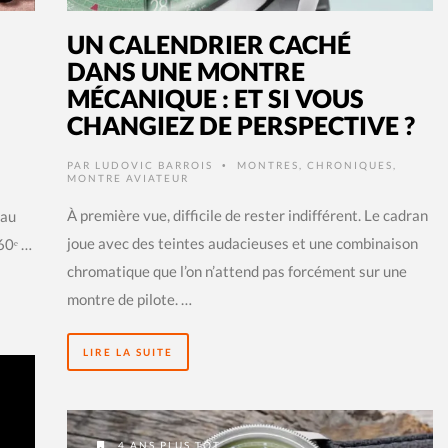
UN CALENDRIER CACHÉ
DANS UNE MONTRE
MÉCANIQUE : ET SI VOUS
CHANGIEZ DE PERSPECTIVE ?
PAR
LUDOVIC BARROIS
MONTRES
,
CHRONIQUES
,
•
MONTRE AVIATEUR
À première vue, difficile de rester indifférent. Le cadran
au
joue avec des teintes audacieuses et une combinaison
60ᵉ …
chromatique que l’on n’attend pas forcément sur une
montre de pilote. …
LIRE LA SUITE
4 ANS PLUS TÔT