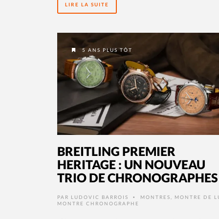
LIRE LA SUITE
5 ANS PLUS TÔT
BREITLING PREMIER
HERITAGE : UN NOUVEAU
TRIO DE CHRONOGRAPHES
PAR
LUDOVIC BARROIS
MONTRES
,
MONTRE DE L
•
MONTRE CHRONOGRAPHE