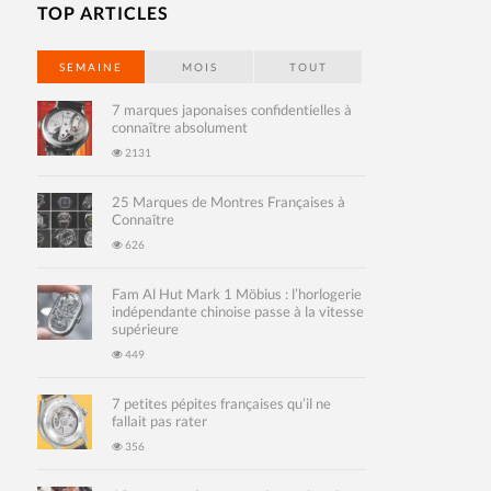
TOP ARTICLES
SEMAINE
MOIS
TOUT
7 marques japonaises confidentielles à
connaître absolument
2131
25 Marques de Montres Françaises à
Connaître
626
Fam Al Hut Mark 1 Möbius : l’horlogerie
indépendante chinoise passe à la vitesse
supérieure
449
7 petites pépites françaises qu’il ne
fallait pas rater
356