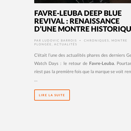
FAVRE-LEUBA DEEP BLUE
REVIVAL : RENAISSANCE
D’UNE MONTRE HISTORIQU
PAR
LUDOVIC BARROIS
CHRONIQUES
,
MONTRE
•
PLONGÉE
,
ACTUALITÉS
C’était l’une des actualités phares des derniers 
Watch Days : le retour de
Favre-Leuba
. Pourta
n’est pas la première fois que la marque se voit ren
…
LIRE LA SUITE