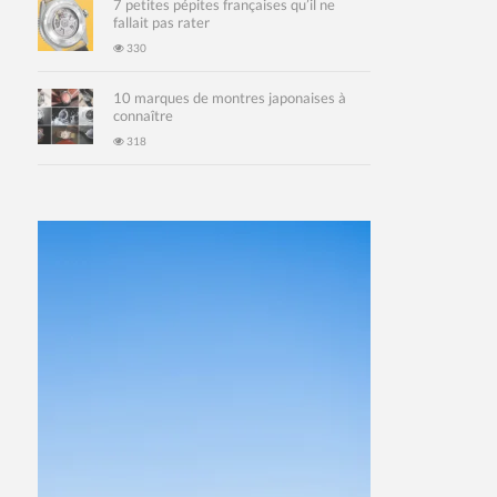
7 petites pépites françaises qu’il ne
fallait pas rater
330
10 marques de montres japonaises à
connaître
318