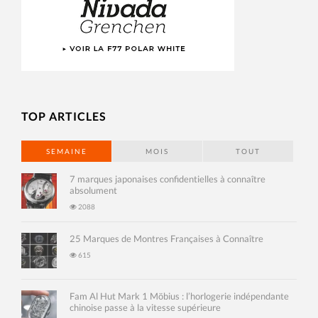
TOP ARTICLES
SEMAINE
MOIS
TOUT
7 marques japonaises confidentielles à connaître
absolument
2088
25 Marques de Montres Françaises à Connaître
615
Fam Al Hut Mark 1 Möbius : l’horlogerie indépendante
chinoise passe à la vitesse supérieure