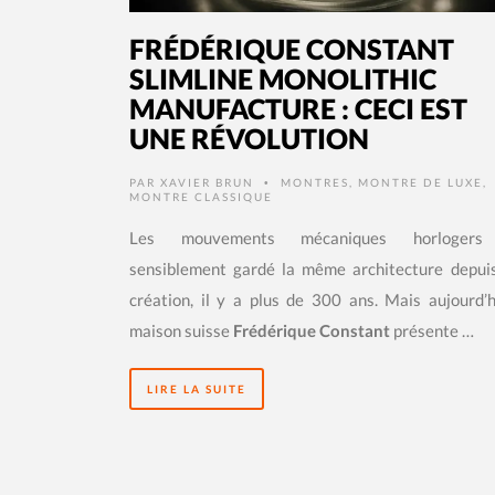
FRÉDÉRIQUE CONSTANT
SLIMLINE MONOLITHIC
MANUFACTURE : CECI EST
UNE RÉVOLUTION
PAR
XAVIER BRUN
MONTRES
,
MONTRE DE LUXE
,
•
MONTRE CLASSIQUE
Les mouvements mécaniques horlogers
sensiblement gardé la même architecture depuis
création, il y a plus de 300 ans. Mais aujourd’h
maison suisse
Frédérique Constant
présente …
LIRE LA SUITE