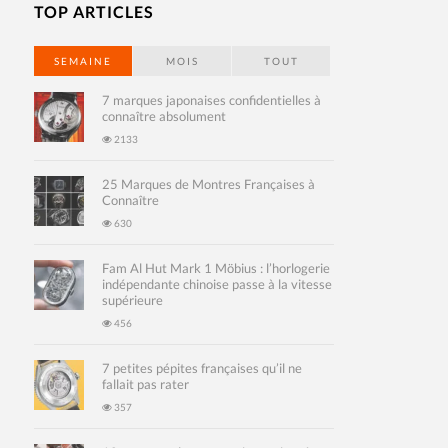
TOP ARTICLES
SEMAINE
MOIS
TOUT
7 marques japonaises confidentielles à
connaître absolument
2133
25 Marques de Montres Françaises à
Connaître
630
Fam Al Hut Mark 1 Möbius : l’horlogerie
indépendante chinoise passe à la vitesse
supérieure
456
7 petites pépites françaises qu’il ne
fallait pas rater
357