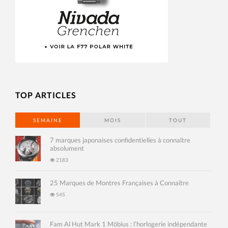
TOP ARTICLES
SEMAINE
MOIS
TOUT
7 marques japonaises confidentielles à connaître
absolument
2183
25 Marques de Montres Françaises à Connaître
545
Fam Al Hut Mark 1 Möbius : l’horlogerie indépendante