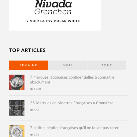
TOP ARTICLES
SEMAINE
MOIS
TOUT
7 marques japonaises confidentielles à connaître
absolument
1930
25 Marques de Montres Françaises à Connaître
663
7 petites pépites françaises qu’il ne fallait pas rater
394