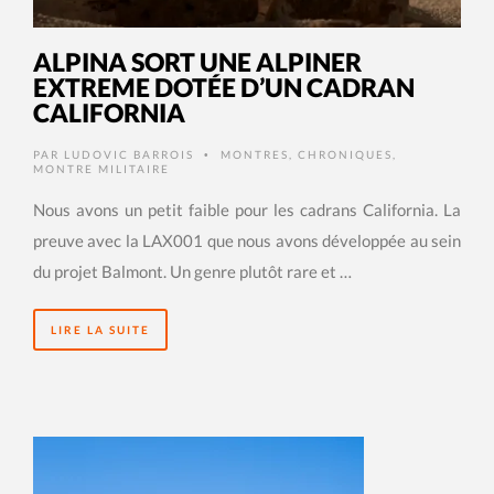
ALPINA SORT UNE ALPINER
EXTREME DOTÉE D’UN CADRAN
CALIFORNIA
PAR
LUDOVIC BARROIS
MONTRES
,
CHRONIQUES
,
•
MONTRE MILITAIRE
Nous avons un petit faible pour les cadrans California. La
preuve avec la LAX001 que nous avons développée au sein
du projet Balmont. Un genre plutôt rare et …
LIRE LA SUITE