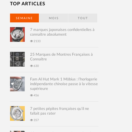
TOP ARTICLES
SEMAINE
MOIS
TOUT
7 marques japonaises confidentielles à
connaître absolument
2133
25 Marques de Montres Françaises à
Connaître
630
Fam Al Hut Mark 1 Möbius : l’horlogerie
indépendante chinoise passe à la vitesse
supérieure
456
7 petites pépites françaises qu’il ne
fallait pas rater
357