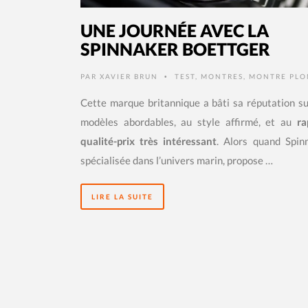
UNE JOURNÉE AVEC LA
SPINNAKER BOETTGER
PAR
XAVIER BRUN
TEST
,
MONTRES
,
MONTRE PLO
•
Cette marque britannique a bâti sa réputation s
modèles abordables, au style affirmé, et au
ra
qualité-prix très intéressant
. Alors quand Spinn
spécialisée dans l’univers marin, propose …
LIRE LA SUITE