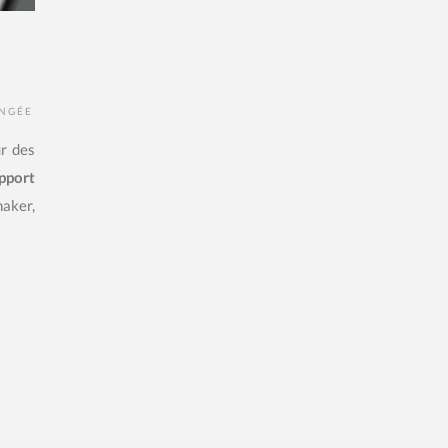
NGÉE
ur des
pport
aker,