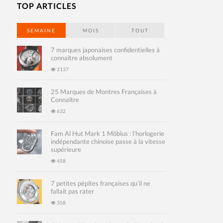
TOP ARTICLES
SEMAINE
MOIS
TOUT
7 marques japonaises confidentielles à
connaître absolument
2137
25 Marques de Montres Françaises à
Connaître
632
Fam Al Hut Mark 1 Möbius : l’horlogerie
indépendante chinoise passe à la vitesse
supérieure
458
7 petites pépites françaises qu’il ne
fallait pas rater
358