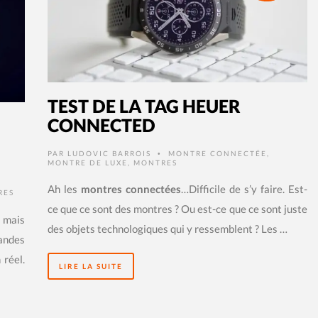
TEST DE LA TAG HEUER
CONNECTED
PAR
LUDOVIC BARROIS
MONTRE CONNECTÉE
,
•
MONTRE DE LUXE
,
MONTRES
Ah les
montres connectées
…Difficile de s’y faire. Est-
RES
ce que ce sont des montres ? Ou est-ce que ce sont juste
 mais
des objets technologiques qui y ressemblent ? Les …
randes
 réel.
LIRE LA SUITE