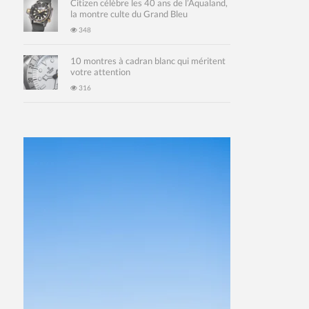
Citizen célèbre les 40 ans de l’Aqualand,
la montre culte du Grand Bleu
348
10 montres à cadran blanc qui méritent
votre attention
316