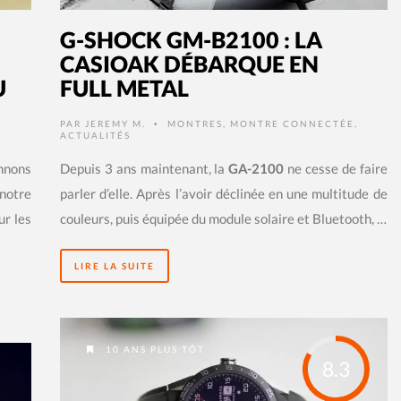
G-SHOCK GM-B2100 : LA
CASIOAK DÉBARQUE EN
U
FULL METAL
PAR
JEREMY M.
MONTRES
,
MONTRE CONNECTÉE
,
•
ACTUALITÉS
nnons
Depuis 3 ans maintenant, la
GA-2100
ne cesse de faire
notre
parler d’elle. Après l’avoir déclinée en une multitude de
ur les
couleurs, puis équipée du module solaire et Bluetooth, …
LIRE LA SUITE
10 ANS PLUS TÔT
8.3