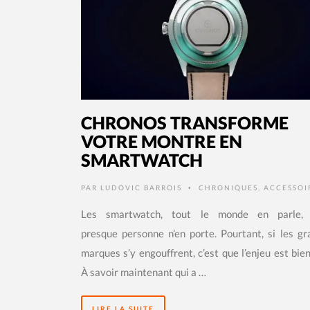
CHRONOS TRANSFORME
VOTRE MONTRE EN
SMARTWATCH
PAR
LUDOVIC BARROIS
CHRONIQUES
,
ACCESSOI
•
Les smartwatch, tout le monde en parle,
presque personne n’en porte. Pourtant, si les g
marques s’y engouffrent, c’est que l’enjeu est bien
À savoir maintenant qui a …
LIRE LA SUITE