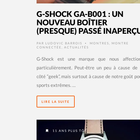
G-SHOCK GA-B001 : UN
NOUVEAU BOÎTIER
(PRESQUE) PASSÉ INAPERÇ
PAR
LUDOVIC BARROIS
MONTRES
,
MONTRE
•
CONNECTÉE
,
ACTUALITÉS
G-Shock est une marque que nous affectio
particulièrement. Peut-être un peu à cause de 
côté “geek”, mais surtout à cause de notre goût po
sports extrêmes. …
LIRE LA SUITE
11 ANS PLUS TÔT