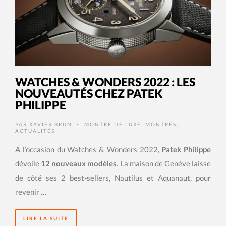
WATCHES & WONDERS 2022 : LES
NOUVEAUTÉS CHEZ PATEK
PHILIPPE
PAR
XAVIER BRUN
MONTRE DE LUXE
,
MONTRES
,
•
ACTUALITÉS
A l’occasion du Watches & Wonders 2022,
Patek Philippe
dévoile
12 nouveaux modèles
. La maison de Genève laisse
de côté ses 2 best-sellers, Nautilus et Aquanaut, pour
revenir …
LIRE LA SUITE