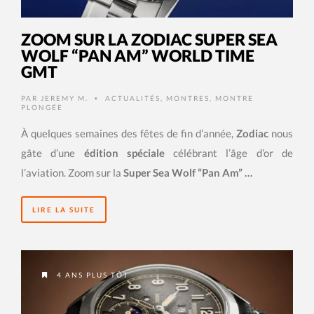
ZOOM SUR LA ZODIAC SUPER SEA
WOLF “PAN AM” WORLD TIME
GMT
PAR
JEREMY M.
ACTUALITÉS
,
MONTRES
,
MONTRE
•
PLONGÉE
À quelques semaines des fêtes de fin d’année,
Zodiac
nous
gâte d’une
édition spéciale
célébrant l’âge d’or de
l’aviation. Zoom sur la
Super Sea Wolf “Pan Am” …
LIRE LA SUITE
4 ANS PLUS TÔT