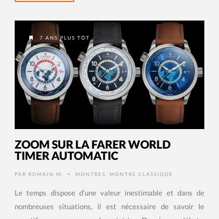
7 ANS PLUS TÔT
ZOOM SUR LA FARER WORLD
TIMER AUTOMATIC
PAR
ROMAIN M.
MONTRES
,
MONTRE CLASSIQUE
•
Le temps dispose d’une valeur inestimable et dans de
nombreuses situations, il est nécessaire de savoir le