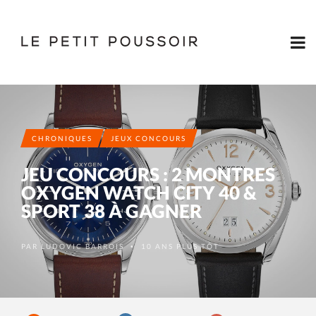
CHRONIQUES
JEUX CONCOURS
JEU CONCOURS : 2 MONTRES
OXYGEN WATCH CITY 40 &
SPORT 38 À GAGNER
PAR
LUDOVIC BARROIS
10 ANS PLUS TÔT
•