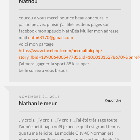
Nathou
coucou à vous merci pour ce beau concours je
participe avec plaisir j’ai liké les deux pages sur
facebook mon speudo NathBéa Muller mon adresse
mail
nath68170@gmail.com
voici mon partage :
https://www.facebook.com/permalink.php?
story_fbid=199006400547785&id=100013152786709&pnref=
j’aimerai gagner la sport 38 kissinger
belle soirée à vous bisous
NOVEMBRE 21, 2016
Répondre
Nathan le meur
J’y crois…j’y crois….j’y crois….j’ai été très sage toute
l’année petit papa noël je pense qu’il est grand temps
que tu me félicite! Le modèle City 40 Norman est
plus que magnifique, un must pour un look dandy 😉