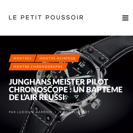
MONTRES
MONTRE AVIATEUR
MONTRE CHRONOGRAPHE
JUNGHANS MEISTER PILOT
CHRONOSCOPE : UN BAPTÊME
DE L’AIR RÉUSSI
PAR
LUDOVIC BARROIS
9 ANS PLUS TÔT
•