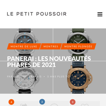
MONTRE DE LUXE
MONTRES
MONTRE PLONGÉE
PANERAI : LES NOUVEAUTÉS
PHARES DE 2021
PAR
LUDOVIC BARROIS
5 ANS PLUS TÔT
•
2
4
3