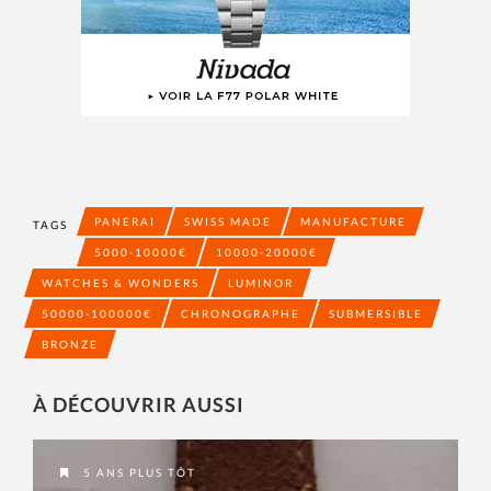
PANERAI
SWISS MADE
MANUFACTURE
TAGS
5000-10000€
10000-20000€
WATCHES & WONDERS
LUMINOR
50000-100000€
CHRONOGRAPHE
SUBMERSIBLE
BRONZE
À DÉCOUVRIR AUSSI
5 ANS PLUS TÔT