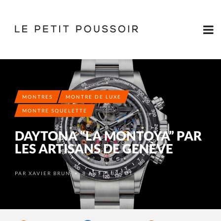
MONTRES
MONTRE DE LUXE
MONTRE SQUELETTE
DAYTONA “LA MONTOYA” PAR
LES ARTISANS DE GENÈVE
PAR
XAVIER BRUN
8 ANS PLUS TÔT
•