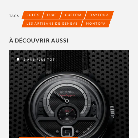
ROLEX
LUXE
CUSTOM
DAYTONA
TAGS
LES ARTISANS DE GENÈVE
MONTOYA
À DÉCOUVRIR AUSSI
5 ANS PLUS TÔT