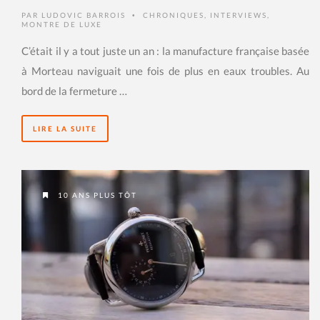
PAR
LUDOVIC BARROIS
CHRONIQUES
,
INTERVIEWS
,
•
MONTRE DE LUXE
C’était il y a tout juste un an : la manufacture française basée
à Morteau naviguait une fois de plus en eaux troubles. Au
bord de la fermeture …
LIRE LA SUITE
10 ANS PLUS TÔT