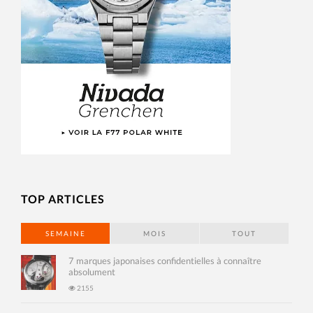
TOP ARTICLES
SEMAINE
MOIS
TOUT
7 marques japonaises confidentielles à connaître
absolument
2155