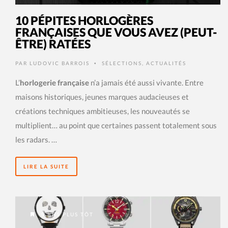
10 PÉPITES HORLOGÈRES
FRANÇAISES QUE VOUS AVEZ (PEUT-
ÊTRE) RATÉES
PAR
LUDOVIC BARROIS
SÉLECTIONS
,
ACTUALITÉS
•
L’
horlogerie française
n’a jamais été aussi vivante. Entre
maisons historiques, jeunes marques audacieuses et
créations techniques ambitieuses, les nouveautés se
multiplient… au point que certaines passent totalement sous
les radars. …
LIRE LA SUITE
5 ANS PLUS TÔT