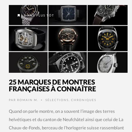
8 ANS PLUS TÔT
25 MARQUES DE MONTRES
FRANÇAISES À CONNAÎTRE
PAR
ROMAIN M.
SÉLECTIONS
,
CHRONIQUES
•
Quand on parle montre, on a souvent l’image des terres
helvétiques et du canton de Neufchâtel ainsi que celui de La
Chaux-de-Fonds, berceau de l’horlogerie suisse rassemblant