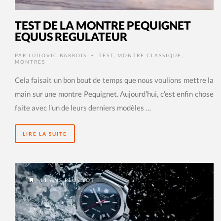
TEST DE LA MONTRE PEQUIGNET
EQUUS REGULATEUR
PAR
LUDOVIC BARROIS
TEST
,
MONTRE CLASSIQUE
,
•
MONTRES
Cela faisait un bon bout de temps que nous voulions mettre la
main sur une montre Pequignet. Aujourd’hui, c’est enfin chose
faite avec l’un de leurs derniers modèles …
LIRE LA SUITE
11 ANS PLUS TÔT