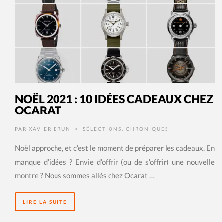
NOËL 2021 : 10 IDÉES CADEAUX CHEZ
OCARAT
PAR
XAVIER BRUN
SÉLECTIONS
,
CHRONIQUES
•
Noël approche, et c’est le moment de préparer les cadeaux. En
manque d’idées ? Envie d’offrir (ou de s’offrir) une nouvelle
montre ? Nous sommes allés chez Ocarat …
LIRE LA SUITE