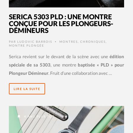
SERICA 5303 PLD : UNE MONTRE
CONÇUE POUR LES PLONGEURS-
DÉMINEURS
PAR
LUDOVIC BARROIS
MONTRES
,
CHRONIQUES
,
•
MONTRE PLONGÉE
Serica revient sur le devant de la scène avec une
édition
spéciale de sa 5303
, une montre
baptisée « PLD » pour
Plongeur Démineur
. Fruit d’une collaboration avec …
LIRE LA SUITE
4 ANS PLUS TÔT