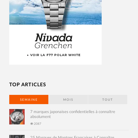
TOP ARTICLES
SEMAINE
MOIS
TOUT
7 marques japonaises confidentielles à connaître
absolument
2087
25 Marques de Montres Françaises à Connaître