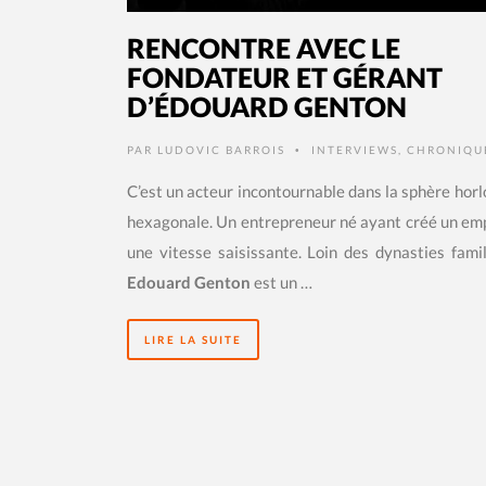
RENCONTRE AVEC LE
FONDATEUR ET GÉRANT
D’ÉDOUARD GENTON
PAR
LUDOVIC BARROIS
INTERVIEWS
,
CHRONIQU
•
C’est un acteur incontournable dans la sphère hor
hexagonale. Un entrepreneur né ayant créé un em
une vitesse saisissante. Loin des dynasties famil
Edouard Genton
est un …
LIRE LA SUITE