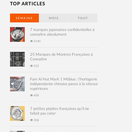
TOP ARTICLES
SEMAINE
MOIS
TOUT
7 marques japonaises confidentielles à
connaître absolument
2140
25 Marques de Montres Françaises à
Connaître
523
Fam Al Hut Mark 1 Möbius : l’horlogerie
indépendante chinoise passe à la vitesse
supérieure
458
7 petites pépites françaises qu’il ne
fallait pas rater
358