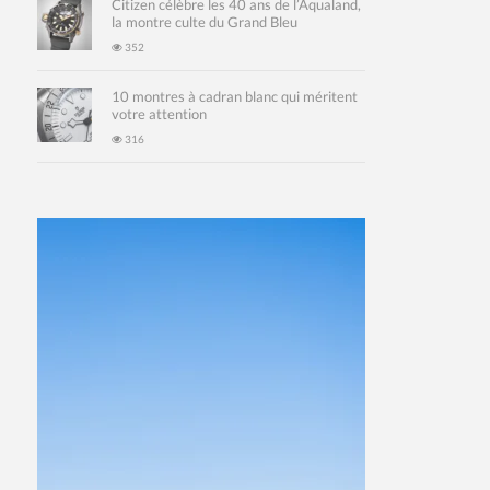
Citizen célèbre les 40 ans de l’Aqualand,
la montre culte du Grand Bleu
352
10 montres à cadran blanc qui méritent
votre attention
316