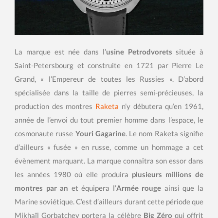
La marque est née dans l’
usine Petrodvorets
située à
Saint-Petersbourg et construite en 1721 par Pierre Le
Grand, « l’Empereur de toutes les Russies ». D’abord
spécialisée dans la taille de pierres semi-précieuses, la
production des montres
Raketa
n’y débutera qu’en 1961,
année de l’envoi du tout premier homme dans l’espace, le
cosmonaute russe
Youri Gagarine
. Le nom Raketa signifie
d’ailleurs « fusée » en russe, comme un hommage a cet
évènement marquant. La marque connaîtra son essor dans
les années 1980 où elle produira
plusieurs millions de
montres par an
et équipera l’
Armée rouge
ainsi que la
Marine soviétique. C’est d’ailleurs durant cette période que
Mikhaïl Gorbatchev portera la célèbre
Big Zéro
qui offrit