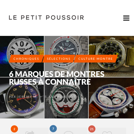
CHRONIQUES
SÉLECTIONS
CULTURE MONTRE
6 MARQUES DE MONTRES
RUSSES À CONNAÎTRE
PAR
JEREMY M.
5 ANS PLUS TÔT
•
7
2
21