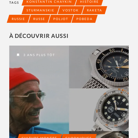
KONSTANTIN CHAYKIN
HISTOIRE
TAGS
STURMANSKIE
VOSTOK
RAKETA
RUSSIE
RUSSE
POLJOT
POBEDA
À DÉCOUVRIR AUSSI
3 ANS PLUS TÔT
CULTURE MONTRE
CHRONIQUES