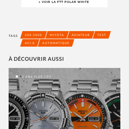
200-500€
MIYOTA
AVIATEUR
TEST
TAGS
AVI-8
AUTOMATIQUE
À DÉCOUVRIR AUSSI
3 ANS PLUS TÔT