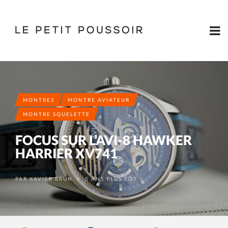
MONTRES
MONTRE AVIATEUR
MONTRE SQUELETTE
FOCUS SUR L’AVI-8 HAWKER
HARRIER XV741
PAR
XAVIER BRUN
5 ANS PLUS TÔT
•