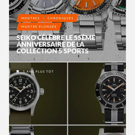
MONTRES
CHRONIQUES
MONTRE PLONGÉE
SEIKO CÉLÈBRE LE 55ÈME
ANNIVERSAIRE DE LA
COLLECTION 5 SPORTS
5 ANS PLUS TÔT