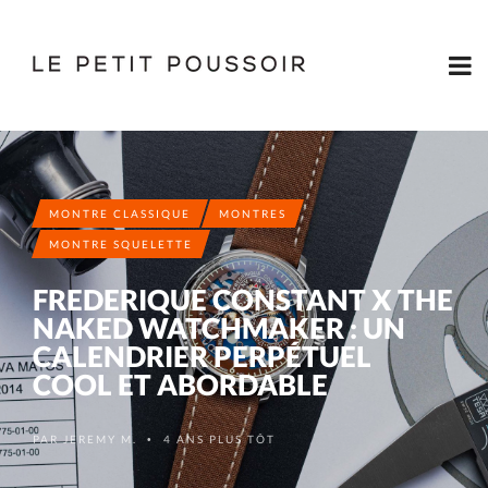
MONTRE CLASSIQUE
MONTRES
MONTRE SQUELETTE
FREDERIQUE CONSTANT X THE
NAKED WATCHMAKER : UN
CALENDRIER PERPÉTUEL
COOL ET ABORDABLE
PAR
JEREMY M.
4 ANS PLUS TÔT
•