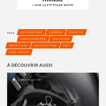
AUTOMATIQUE
CARRERA
PORSCHE
TAGS
CHRONOGRAPHE
TAG HEUER
SWISS MADE
MANUFACTURE
TEST
5000-10000€
À DÉCOUVRIR AUSSI
3 ANS PLUS TÔT