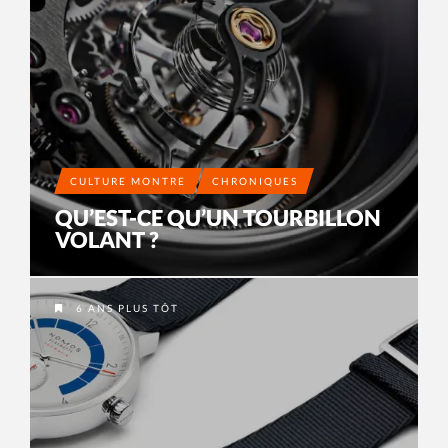
CULTURE MONTRE
CHRONIQUES
QU’EST-CE QU’UN TOURBILLON
VOLANT ?
6 ANS PLUS TÔT