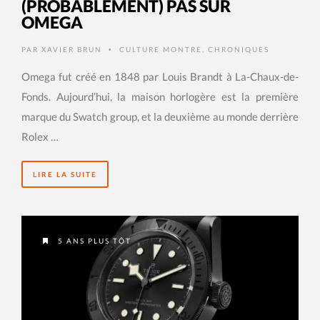
(PROBABLEMENT) PAS SUR
OMEGA
PAR
XAVIER BRUN
CULTURE MONTRE
,
CHRONIQUES
•
Omega fut créé en 1848 par Louis Brandt à La-Chaux-de-
Fonds. Aujourd’hui, la maison horlogère est la première
marque du Swatch group, et la deuxième au monde derrière
Rolex …
LIRE LA SUITE
5 ANS PLUS TÔT