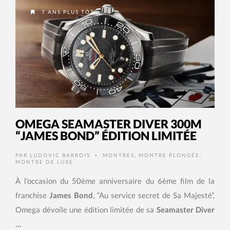
7 ANS PLUS TÔT
OMEGA SEAMASTER DIVER 300M
“JAMES BOND” ÉDITION LIMITÉE
PAR
LUDOVIC BARROIS
MONTRES
,
MONTRE PLONGÉE
,
•
MONTRE DE LUXE
À l’occasion du 50ème anniversaire du 6ème film de la
franchise
James Bond
, “Au service secret de Sa Majesté”,
Omega dévoile une édition limitée de sa
Seamaster Diver
…