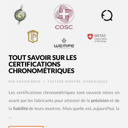
TOUT SAVOIR SUR LES
CERTIFICATIONS
CHRONOMÉTRIQUES
PAR
XAVIER BRUN
CULTURE MONTRE
,
CHRONIQUES
•
Les certifications chronométriques sont souvent mises en
avant par les fabricants pour attester de la
précision
et de
la
fiabilité
de leurs montres. Mais quelle est, aujourd’hui, la
…