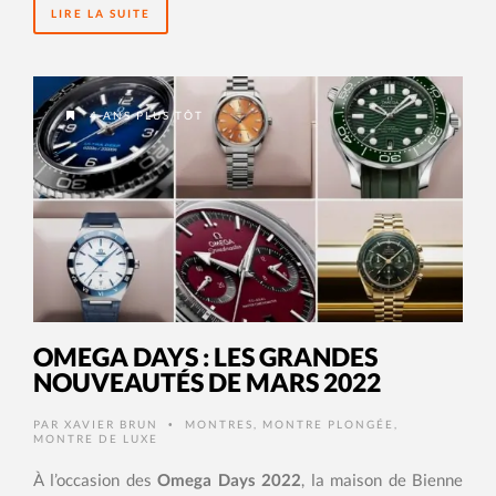
LIRE LA SUITE
4 ANS PLUS TÔT
OMEGA DAYS : LES GRANDES
NOUVEAUTÉS DE MARS 2022
PAR
XAVIER BRUN
MONTRES
,
MONTRE PLONGÉE
,
•
MONTRE DE LUXE
À l’occasion des
Omega Days 2022
, la maison de Bienne