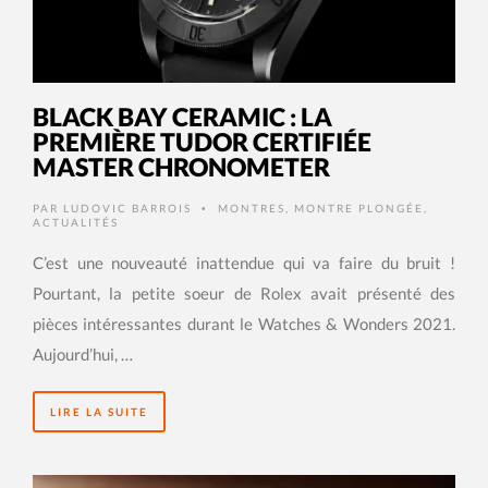
BLACK BAY CERAMIC : LA
PREMIÈRE TUDOR CERTIFIÉE
MASTER CHRONOMETER
PAR
LUDOVIC BARROIS
MONTRES
,
MONTRE PLONGÉE
,
•
ACTUALITÉS
C’est une nouveauté inattendue qui va faire du bruit !
Pourtant, la petite soeur de Rolex avait présenté des
pièces intéressantes durant le Watches & Wonders 2021.
Aujourd’hui, …
LIRE LA SUITE