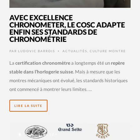
AVEC EXCELLENCE
CHRONOMETER, LE COSC ADAPTE
ENFIN SES STANDARDS DE
CHRONOMÉTRIE
PAR
LUDOVIC BARROIS
ACTUALITÉS
,
CULTURE MONTRE
•
La
certification chronomètre
a longtemps été un
repère
stable dans l’horlogerie suisse
. Mais à mesure que les
montres mécaniques ont évolué, les standards historiques
ont commencé à montrer leurs limites. …
LIRE LA SUITE
4 ANS PLUS TÔT