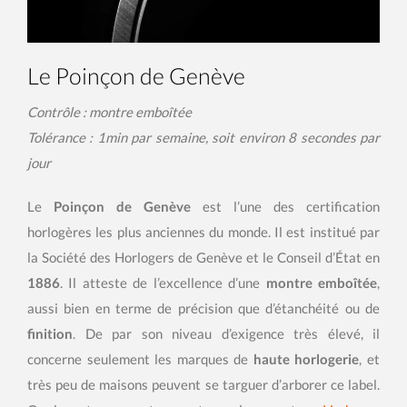
Le Poinçon de Genève
Contrôle : montre emboîtée
Tolérance : 1min par semaine, soit environ 8 secondes par
jour
Le
Poinçon de Genève
est l’une des certification
horlogères les plus anciennes du monde. Il est institué par
la Société des Horlogers de Genève et le Conseil d’État en
1886
. Il atteste de l’excellence d’une
montre emboîtée
,
aussi bien en terme de précision que d’étanchéité ou de
finition
. De par son niveau d’exigence très élevé, il
concerne seulement les marques de
haute horlogerie
, et
très peu de maisons peuvent se targuer d’arborer ce label.