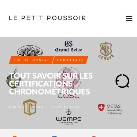
CULTURE MONTRE
CHRONIQUES
TOUT SAVOIR SUR LES
CERTIFICATIONS
CHRONOMÉTRIQUES
PAR
XAVIER BRUN
4 ANS PLUS TÔT
•