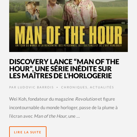
DISCOVERY LANCE “MAN OF THE
HOUR”, UNE SÉRIE INÉDITE SUR
LES MAÎTRES DE L’HORLOGERIE
PAR
LUDOVIC BARROIS
CHRONIQUES
,
ACTUALITÉS
•
Wei Koh, fondateur du magazine
Revolution
et figure
incontournable du monde horloger, passe de la plume à
l’écran avec
Man of the Hour
, une …
LIRE LA SUITE