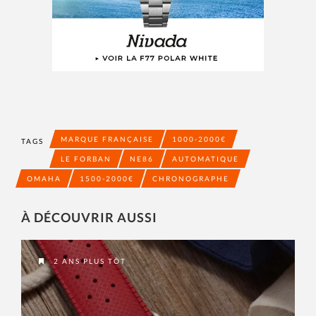
MARQUE FRANÇAISE
1000-2000€
TAGS
LE FORBAN
NE86
AUTOMATIQUE
OMAHA
1500-2000€
CHRONOGRAPHE
À DÉCOUVRIR AUSSI
2 ANS PLUS TÔT