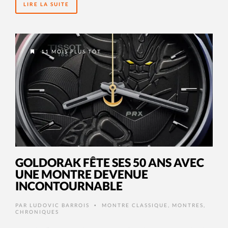
LIRE LA SUITE
11 MOIS PLUS TÔT
GOLDORAK FÊTE SES 50 ANS AVEC
UNE MONTRE DEVENUE
INCONTOURNABLE
PAR
LUDOVIC BARROIS
MONTRE CLASSIQUE
,
MONTRES
,
•
CHRONIQUES