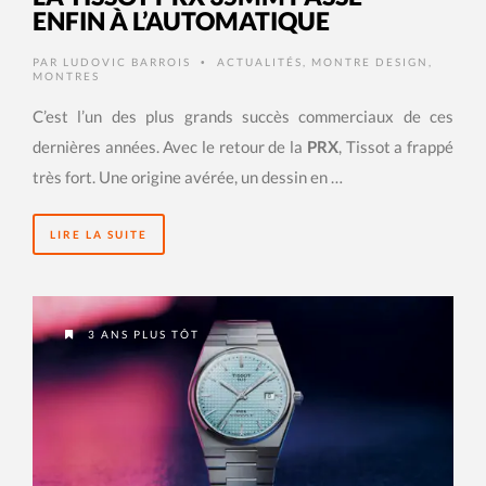
ENFIN À L’AUTOMATIQUE
PAR
LUDOVIC BARROIS
ACTUALITÉS
,
MONTRE DESIGN
,
•
MONTRES
C’est l’un des plus grands succès commerciaux de ces
dernières années. Avec le retour de la
PRX
, Tissot a frappé
très fort. Une origine avérée, un dessin en …
LIRE LA SUITE
3 ANS PLUS TÔT