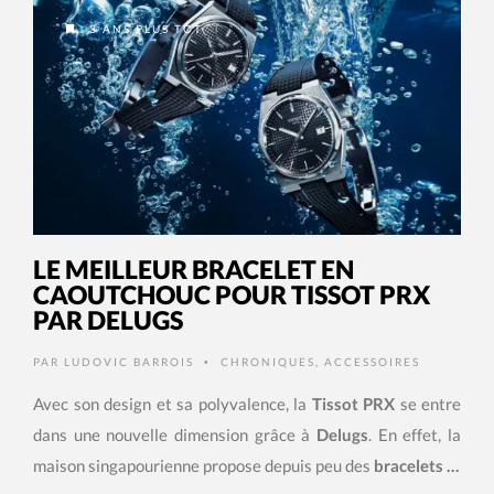
3 ANS PLUS TÔT
LE MEILLEUR BRACELET EN
CAOUTCHOUC POUR TISSOT PRX
PAR DELUGS
PAR
LUDOVIC BARROIS
CHRONIQUES
,
ACCESSOIRES
•
Avec son design et sa polyvalence, la
Tissot PRX
se entre
dans une nouvelle dimension grâce à
Delugs
. En effet, la
maison singapourienne propose depuis peu des
bracelets …