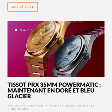
LIRE LA SUITE
3 ANS PLUS TÔT
TISSOT PRX 35MM POWERMATIC :
MAINTENANT EN DORÉ ET BLEU
GLACIER
PAR
LUDOVIC BARROIS
MONTRE DESIGN
,
MONTRES
,
•
CHRONIQUES