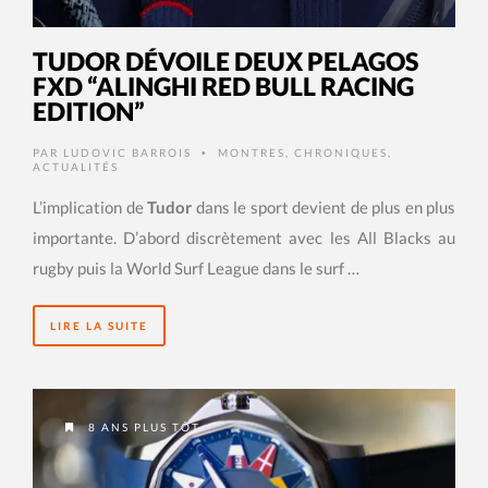
TUDOR DÉVOILE DEUX PELAGOS
FXD “ALINGHI RED BULL RACING
EDITION”
PAR
LUDOVIC BARROIS
MONTRES
,
CHRONIQUES
,
•
ACTUALITÉS
L’implication de
Tudor
dans le sport devient de plus en plus
importante. D’abord discrètement avec les All Blacks au
rugby puis la World Surf League dans le surf …
LIRE LA SUITE
8 ANS PLUS TÔT