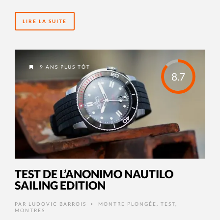
LIRE LA SUITE
9 ANS PLUS TÔT
8.7
TEST DE L’ANONIMO NAUTILO
SAILING EDITION
PAR
LUDOVIC BARROIS
MONTRE PLONGÉE
,
TEST
,
•
MONTRES