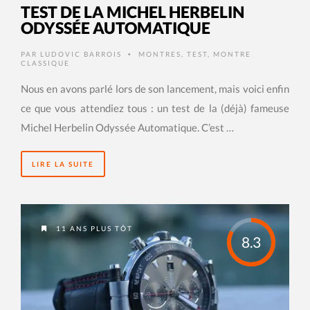
TEST DE LA MICHEL HERBELIN
ODYSSÉE AUTOMATIQUE
PAR
LUDOVIC BARROIS
MONTRES
,
TEST
,
MONTRE
•
CLASSIQUE
Nous en avons parlé lors de son lancement, mais voici enfin
ce que vous attendiez tous : un test de la (déjà) fameuse
Michel Herbelin Odyssée Automatique. C’est …
LIRE LA SUITE
11 ANS PLUS TÔT
8.3