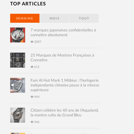
TOP ARTICLES
SEMAINE
MOIS
TOUT
7 marques japonaises confidentielles à
connaître absolument
2087
25 Marques de Montres Françaises à
Connaître
615
Fam Al Hut Mark 1 Möbius : l’horlogerie
indépendante chinoise passe à la vitesse
supérieure
444
Citizen célèbre les 40 ans de l’Aqualand,
la montre culte du Grand Bleu
346