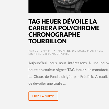
TAG HEUER DÉVOILE LA
CARRERA POLYCHROME
CHRONOGRAPHE
TOURBILLON
PAR
JEREMY M.
MONTRE DE LUXE
,
MONTRES
,
•
MONTRE CHRONOGRAPHE
Aujourd’hui, nous nous intéressons à une nouv
haute en couleur signée
TAG Heuer
. La manufact
La Chaux-de-Fonds, dirigée par Frédéric Arnault,
de dévoiler une toute …
LIRE LA SUITE