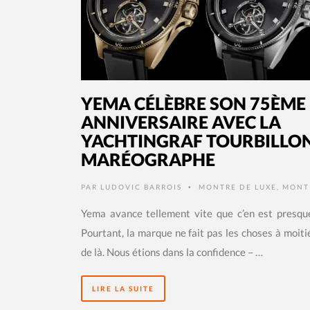
YEMA CÉLÈBRE SON 75ÈME
ANNIVERSAIRE AVEC LA
YACHTINGRAF TOURBILLO
MARÉOGRAPHE
PAR
LUDOVIC BARROIS
MONTRE DE LUXE
,
MONT
•
Yema avance tellement vite que c’en est presque
Pourtant, la marque ne fait pas les choses à moitié
de là. Nous étions dans la confidence – …
LIRE LA SUITE