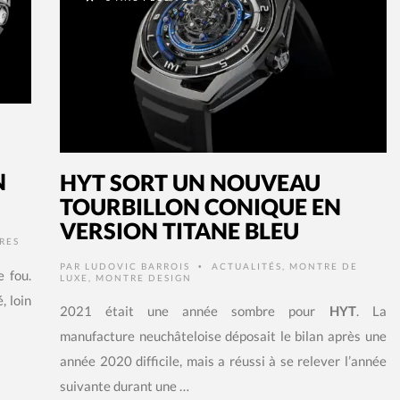
N
HYT SORT UN NOUVEAU
TOURBILLON CONIQUE EN
VERSION TITANE BLEU
RES
PAR
LUDOVIC BARROIS
ACTUALITÉS
,
MONTRE DE
•
 fou.
LUXE
,
MONTRE DESIGN
, loin
2021 était une année sombre pour
HYT
. La
manufacture neuchâteloise déposait le bilan après une
année 2020 difficile, mais a réussi à se relever l’année
suivante durant une …