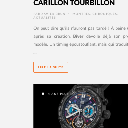
CARILLON TOURBILLON
PAR
XAVIER BRUN
MONTRES
,
CHRONIQUES
,
•
ACTUALITÉS
On peut dire qu’ils n’auront pas tardé ! À peine
après sa création,
Biver
dévoile déjà son pr
modèle. Un timing époustouflant, mais qui tradui
…
LIRE LA SUITE
4 ANS PLUS TÔT