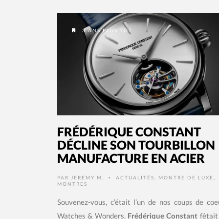
3 ANS PLUS TÔT
FRÉDÉRIQUE CONSTANT
DÉCLINE SON TOURBILLON
MANUFACTURE EN ACIER
PAR
JEREMY M.
ACTUALITÉS
,
MONTRE DE LUXE
,
•
MONTRES
Souvenez-vous, c’était l’un de nos coups de coe
Watches & Wonders.
Frédérique Constant
fêtait