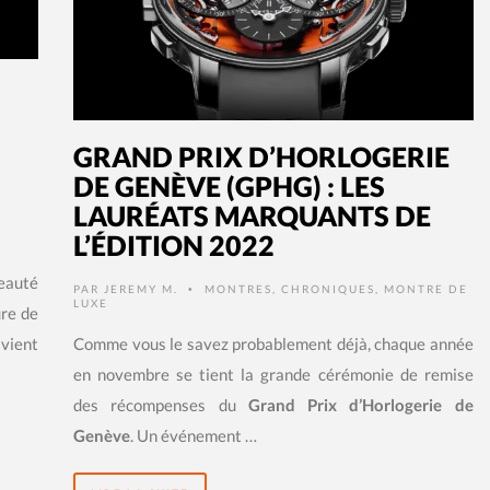
GRAND PRIX D’HORLOGERIE
DE GENÈVE (GPHG) : LES
LAURÉATS MARQUANTS DE
L’ÉDITION 2022
eauté
PAR
JEREMY M.
MONTRES
,
CHRONIQUES
,
MONTRE DE
•
LUXE
ure de
 vient
Comme vous le savez probablement déjà, chaque année
en novembre se tient la grande cérémonie de remise
des récompenses du
Grand Prix d’Horlogerie de
Genève
. Un événement …