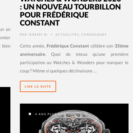
: UN NOUVEAU TOURBILLON
POUR FRÉDÉRIQUE
CONSTANT
 un an
PAR
JEREMY M.
ACTUALITÉS
,
CHRONIQUES
•
emier
t bien
Cette année,
Frédérique Constant
célèbre son
35ème
anniversaire
. Quoi de mieux qu’une première
participation au Watches & Wonders pour marquer le
coup ? Même si quelques déclinaisons …
LIRE LA SUITE
4 ANS PLUS TÔT