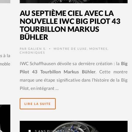
AU SEPTIÈME CIEL AVEC LA
NOUVELLE IWC BIG PILOT 43
TOURBILLON MARKUS
BÜHLER
,
PAR
GALIEN S.
MONTRE DE LUXE
,
MONTRES
,
•
CHRONIQUES
s à la
IWC Schaffhausen dévoile sa dernière création : la
Big
 noble
Pilot 43 Tourbillon Markus Bühler
. Cette montre
marque une étape significative dans l’histoire de la Big
Pilot, en intégrant …
LIRE LA SUITE
3 ANS PLUS TÔT