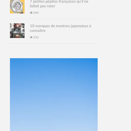
7 petites pépites françaises qu’il ne
fallait pas rater
344
10 marques de montres japonaises à
connaître
333