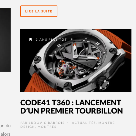
LIRE LA SUITE
3 ANS PLUS TÔT
CODE41 T360 : LANCEMENT
D’UN PREMIER TOURBILLON
PAR
LUDOVIC BARROIS
ACTUALITÉS
,
MONTRE
•
ur du
DESIGN
,
MONTRES
 alors