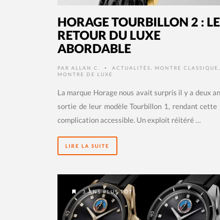
HORAGE TOURBILLON 2 : LE
RETOUR DU LUXE
ABORDABLE
PAR
ALLAN C.
ACTUALITÉS
,
MONTRE CLASSIQUE
•
MONTRE DE LUXE
La marque Horage nous avait surpris il y a deux an
sortie de leur modèle Tourbillon 1, rendant cette
complication accessible. Un exploit réitéré …
LIRE LA SUITE
3 ANS PLUS TÔT