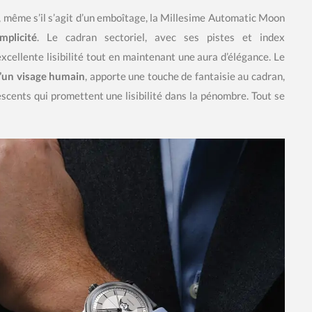
, même s’il s’agit d’un emboîtage, la Millesime Automatic Moon
plicité
. Le cadran sectoriel, avec ses pistes et index
cellente lisibilité tout en maintenant une aura d’élégance. Le
’un visage humain
, apporte une touche de fantaisie au cadran,
cents qui promettent une lisibilité dans la pénombre. Tout se