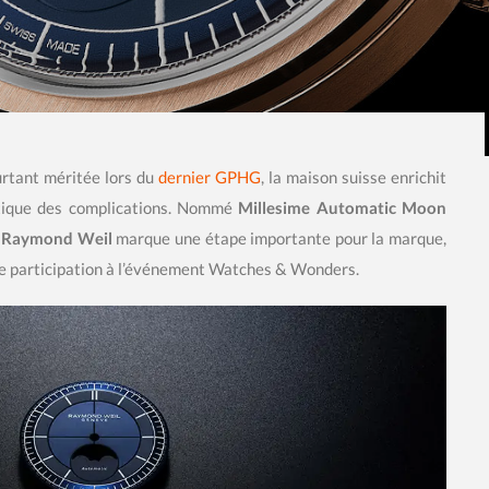
urtant méritée lors du
dernier GPHG
, la maison suisse enrichit
oétique des complications. Nommé
Millesime Automatic Moon
é
Raymond Weil
marque une étape importante pour la marque,
re participation à l’événement Watches & Wonders.