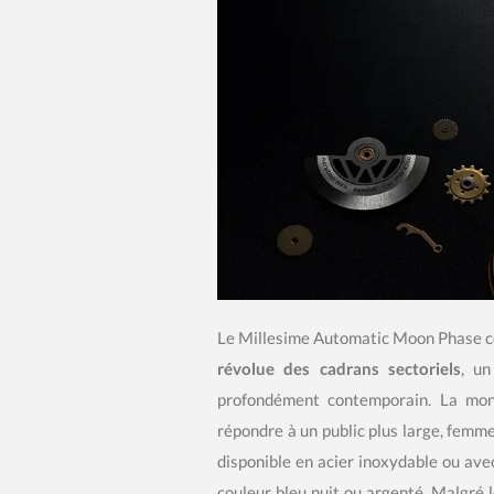
Le Millesime Automatic Moon Phase con
révolue des cadrans sectoriels
, un
profondément contemporain. La mon
répondre à un public plus large, fem
disponible en acier inoxydable ou av
couleur bleu nuit ou argenté. Malgré l