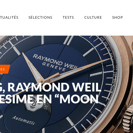
TUALITÉS
SÉLECTIONS
TESTS
CULTURE
SHOP
ES
G, RAYMOND WEIL
LESIME EN “MOON