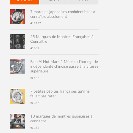
SEMAINE
MOIS
TOUT
7 marques japonaises confidentielles à
connaître absolument
2137
25 Marques de Montres Françaises à
Connaître
632
Fam Al Hut Mark 1 Möbius : l’horlogerie
indépendante chinoise passe à la vitesse
supérieure
457
7 petites pépites françaises qu’il ne
fallait pas rater
357
10 marques de montres japonaises à
connaître
356