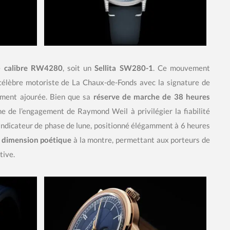
e
calibre RW4280
, soit un
Sellita SW280-1
. Ce mouvement
 célèbre motoriste de La Chaux-de-Fonds avec la signature de
ement ajourée. Bien que sa
réserve de marche de 38 heures
e de l’engagement de Raymond Weil à privilégier la fiabilité
’indicateur de phase de lune, positionné élégamment à 6 heures
e
dimension poétique
à la montre, permettant aux porteurs de
tive.