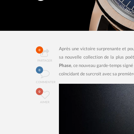
Après une victoire surprenante et po
0
sa nouvelle collection de la plus p
PARTAGER
Phase
, ce nouveau garde-temps sign
0
coïncidant de surcroit avec sa premiè
COMMENTER
0
AIMER