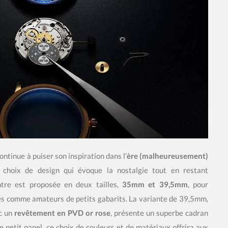
tinue à puiser son inspiration dans l’
ère (malheureusement)
 choix de design qui évoque la nostalgie tout en restant
tre est proposée en deux tailles,
35mm et 39,5mm
, pour
mes comme amateurs de petits gabarits. La variante de 39,5mm,
ec un
revêtement en PVD or rose
, présente un superbe cadran
e petit panel, ce choix de couleurs et de matériaux offrira aux