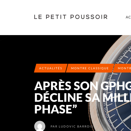
AC
ACTUALITÉS
MONTRE CLASSIQUE
MONTR
APRÈS SON GPH
DÉCLINE SA MIL
PHASE”
PAR
LUDOVIC BARROIS