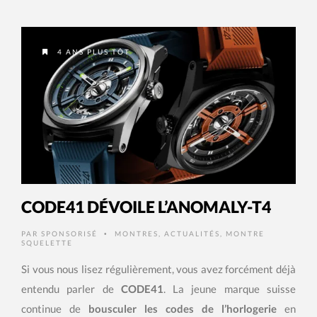
4 ANS PLUS TÔT
CODE41 DÉVOILE L’ANOMALY-T4
PAR
SPONSORISÉ
MONTRES
,
ACTUALITÉS
,
MONTRE
•
SQUELETTE
Si vous nous lisez régulièrement, vous avez forcément déjà
entendu parler de
CODE41
. La jeune marque suisse
continue de
bousculer les codes de l’horlogerie
en