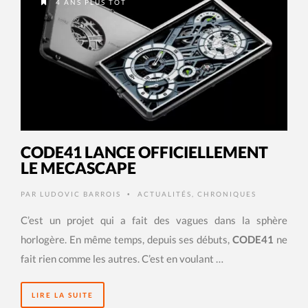
4 ANS PLUS TÔT
CODE41 LANCE OFFICIELLEMENT
LE MECASCAPE
PAR
LUDOVIC BARROIS
ACTUALITÉS
,
CHRONIQUES
•
C’est un projet qui a fait des vagues dans la sphère
horlogère. En même temps, depuis ses débuts,
CODE41
ne
fait rien comme les autres. C’est en voulant …
LIRE LA SUITE