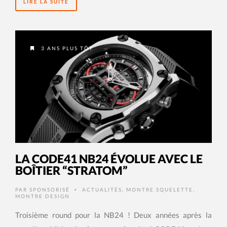
LIRE LA SUITE
3 ANS PLUS TÔT
LA CODE41 NB24 ÉVOLUE AVEC LE
BOÎTIER “STRATOM”
PAR
SPONSORISÉ
ACTUALITÉS
,
MONTRE SQUELETTE
,
•
MONTRE DESIGN
Troisième round pour la NB24 ! Deux années après la