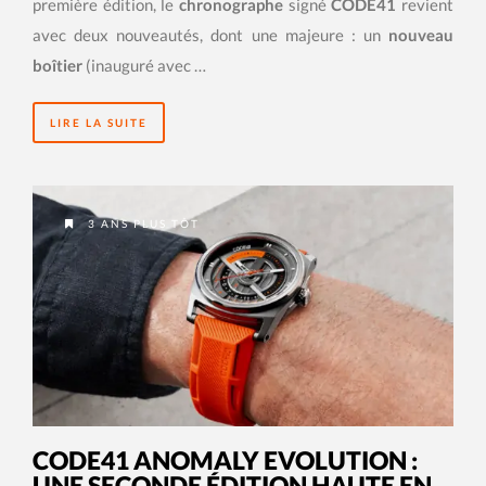
première édition, le
chronographe
signé
CODE41
revient
avec deux nouveautés, dont une majeure : un
nouveau
boîtier
(inauguré avec …
LIRE LA SUITE
3 ANS PLUS TÔT
CODE41 ANOMALY EVOLUTION :
UNE SECONDE ÉDITION HAUTE EN