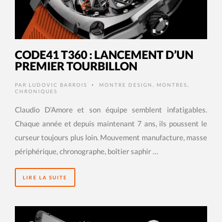
CODE41 T360 : LANCEMENT D’UN
PREMIER TOURBILLON
PAR
LUDOVIC BARROIS
MONTRE DESIGN
,
MONTRES
,
•
CHRONIQUES
Claudio D’Amore et son équipe semblent infatigables.
Chaque année et depuis maintenant 7 ans, ils poussent le
curseur toujours plus loin. Mouvement manufacture, masse
périphérique, chronographe, boîtier saphir …
LIRE LA SUITE