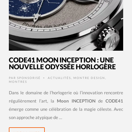
CODE41 MOON INCEPTION : UNE
NOUVELLE ODYSSÉE HORLOGÈRE
PAR
SPONSORISÉ
ACTUALITÉS
,
MONTRE DESIGN
,
•
MONTRES
Dans le domaine de l’horlogerie où l’innovation rencontre
régulièrement l’art, la
Moon INCEPTION
de
CODE41
émerge comme une célébration de la magie céleste. Avec
son approche atypique de …