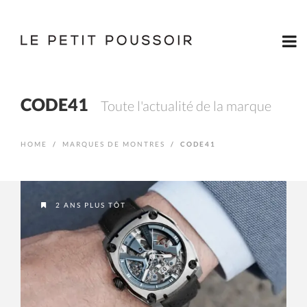
CODE41
Toute l'actualité de la marque
HOME
/
MARQUES DE MONTRES
/
CODE41
2 ANS PLUS TÔT