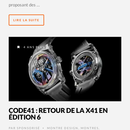
proposant des …
LIRE LA SUITE
4 ANS PLUS TÔT
CODE41 : RETOUR DE LA X41 EN
ÉDITION 6
PAR
SPONSORISÉ
MONTRE DESIGN
,
MONTRES
,
•